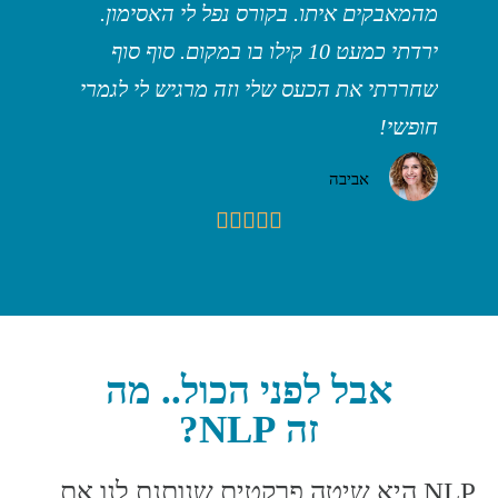
מהמאבקים איתו. בקורס נפל לי האסימון.
חושב ע
מי
ירדתי כמעט 10 קילו בו במקום. סוף סוף
ל
שחררתי את הכעס שלי וזה מרגיש לי לגמרי
ללמוד 
חופשי!
אביבה





אבל לפני הכול.. מה
זה NLP?
NLP היא שיטה פרקטית שנותנת לנו את